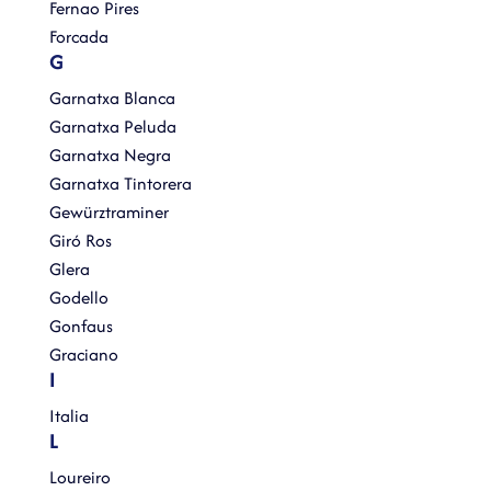
Fernao Pires
Forcada
G
Garnatxa Blanca
Garnatxa Peluda
Garnatxa Negra
Garnatxa Tintorera
Gewürztraminer
Giró Ros
Glera
Godello
Gonfaus
Graciano
I
Italia
L
Loureiro