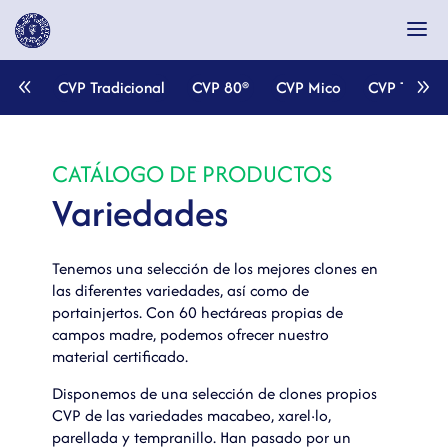
CVP Tradicional
CVP 80®
CVP Mico
CVP Termot
CVP Tradicional
CVP 80®
CVP Mico
CVP Termot
CATÁLOGO DE PRODUCTOS
Variedades
Tenemos una selección de los mejores clones en
las diferentes variedades, así como de
portainjertos. Con 60 hectáreas propias de
campos madre, podemos ofrecer nuestro
material certificado.
Disponemos de una selección de clones propios
CVP de las variedades macabeo, xarel·lo,
parellada y tempranillo. Han pasado por un