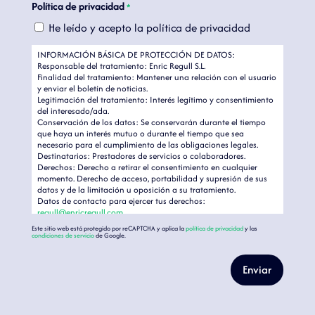
Política de privacidad
*
He leído y acepto la política de privacidad
INFORMACIÓN BÁSICA DE PROTECCIÓN DE DATOS:
Responsable del tratamiento: Enric Regull S.L.
Finalidad del tratamiento: Mantener una relación con el usuario
y enviar el boletín de noticias.
Legitimación del tratamiento: Interés legítimo y consentimiento
del interesado/ada.
Conservación de los datos: Se conservarán durante el tiempo
que haya un interés mutuo o durante el tiempo que sea
necesario para el cumplimiento de las obligaciones legales.
Destinatarios: Prestadores de servicios o colaboradores.
Derechos: Derecho a retirar el consentimiento en cualquier
momento. Derecho de acceso, portabilidad y supresión de sus
datos y de la limitación u oposición a su tratamiento.
Datos de contacto para ejercer tus derechos:
regull@enricregull.com
Información adicional: Podéis encontrar más información en
Este sitio web está protegido por reCAPTCHA y aplica la
política de privacidad
y las
nuestra
Política de Privacidad
.
condiciones de servicio
de Google.