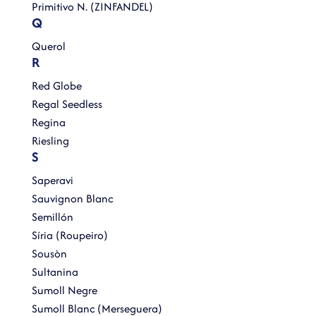
Primitivo N. (ZINFANDEL)
Q
Querol
R
Red Globe
Regal Seedless
Regina
Riesling
S
Saperavi
Sauvignon Blanc
Semillón
Síria (Roupeiro)
Sousòn
Sultanina
Sumoll Negre
Sumoll Blanc (Merseguera)