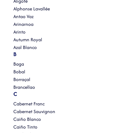
Aligoté
Alphonse Lavallée
Antao Vaz
Arinarnoa
Arinto
Autumn Royal
Azal Blanco
B
Baga
Bobal
Borraçal
Brancellao
C
Cabernet Franc
Cabernet Sauvignon
Caiño Blanco
Caiño Tinto