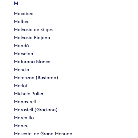
M
Macabeo
Malbec
Malvasia de Sitges
Malvasia Riojana
Mandó
Marselan
Maturana Blanca
Mencia
Merenzao (Bastardo)
Merlot
Michele Palieri
Monastrell
Morastell (Graciano)
Morenillo
Moneu
Moscatel de Grano Menudo